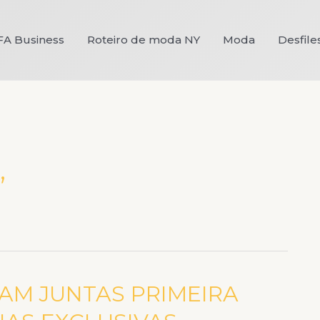
FA Business
Roteiro de moda NY
Moda
Desfile
”
AM JUNTAS PRIMEIRA