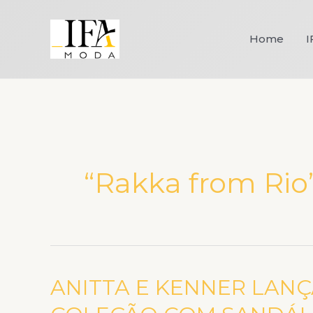
Ir
para
Home
I
o
conteúdo
“Rakka from Rio
ANITTA E KENNER LANÇ
ANITTA
E