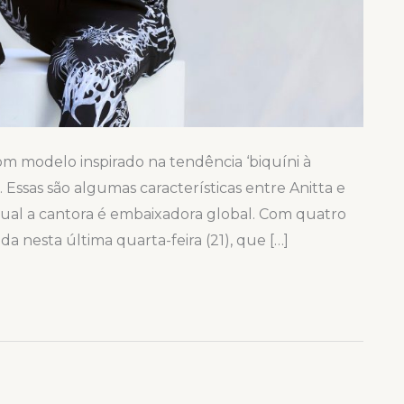
com modelo inspirado na tendência ‘biquíni à
 Essas são algumas características entre Anitta e
ual a cantora é embaixadora global. Com quatro
da nesta última quarta-feira (21), que […]