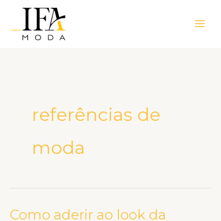
Ir
Main
para
Men
o
conteúdo
referências de
moda
Como aderir ao look da
Como