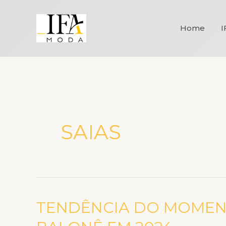
Ir
para
Home
I
o
conteúdo
SAIAS
TENDÊNCIA DO MOMEN
TENDÊNCIA
DO