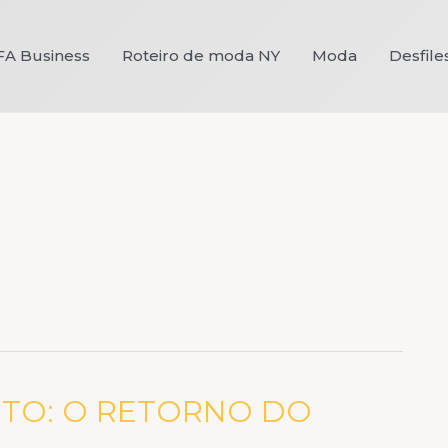
FA Business
Roteiro de moda NY
Moda
Desfile
TO: O RETORNO DO