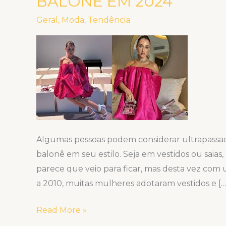
BALONÊ EM 2024
MOMENTO:
Geral
,
Moda
,
Tendência
O
RETORNO
DO
BALONÊ
EM
2024
Algumas pessoas podem considerar ultrapassad
balonê em seu estilo. Seja em vestidos ou saias,
parece que veio para ficar, mas desta vez co
a 2010, muitas mulheres adotaram vestidos e […
Read More »