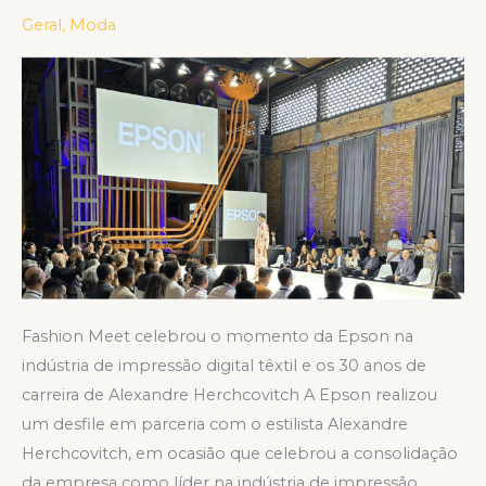
Herchcovitch
Geral
,
Moda
realizam
desfile
em
São
Paulo
Fashion Meet celebrou o momento da Epson na
indústria de impressão digital têxtil e os 30 anos de
carreira de Alexandre Herchcovitch A Epson realizou
um desfile em parceria com o estilista Alexandre
Herchcovitch, em ocasião que celebrou a consolidação
da empresa como líder na indústria de impressão