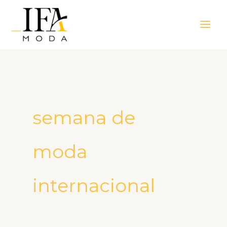
Ir
Main
para
Men
o
conteúdo
semana de
moda
internacional