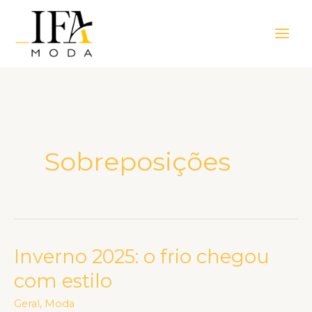
Ir
Main
para
Men
o
conteúdo
Sobreposições
Inverno 2025: o frio chegou
Inverno
2025:
com estilo
o
Geral
,
Moda
frio