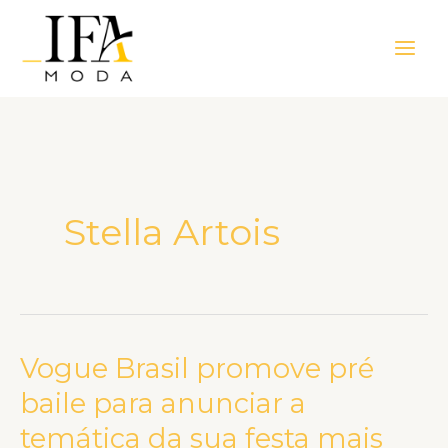
Ir
Main
para
Men
o
conteúdo
Stella Artois
Vogue Brasil promove pré
Vogue
Brasil
baile para anunciar a
promove
temática da sua festa mais
pré