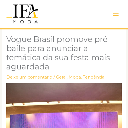
Ir
Main
para
Men
o
conteúdo
Vogue Brasil promove pré
baile para anunciar a
temática da sua festa mais
aguardada
Deixe um comentário
/
Geral
,
Moda
,
Tendência