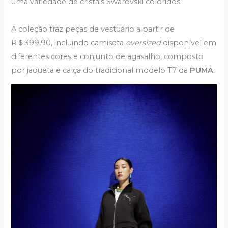
uma variedade de cristais Swarovski coloridos.
A coleção traz peças de vestuário a partir de
R＄399,90, incluindo camiseta
oversized
disponível em
diferentes cores e conjunto de agasalho, composto
por jaqueta e calça do tradicional modelo T7 da
PUMA
.