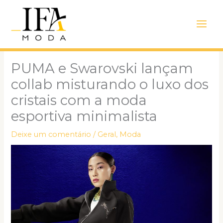
Ir
Main
para
Men
o
conteúdo
PUMA e Swarovski lançam
collab misturando o luxo dos
cristais com a moda
esportiva minimalista
Deixe um comentário
/
Geral
,
Moda