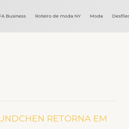
FA Business
Roteiro de moda NY
Moda
Desfile
BUNDCHEN RETORNA EM