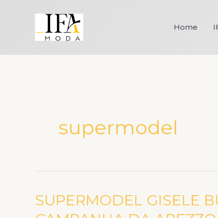
Ir
para
Home
I
o
conteúdo
supermodel
SUPERMODEL GISELE 
SUPERMODEL
GISELE