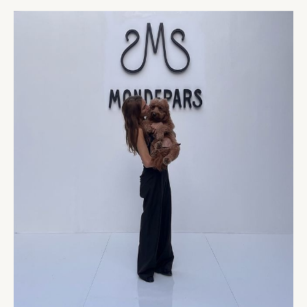
SAIBA
SOBRE
O
DESFILE
DE
SASHA
MENEGHEL