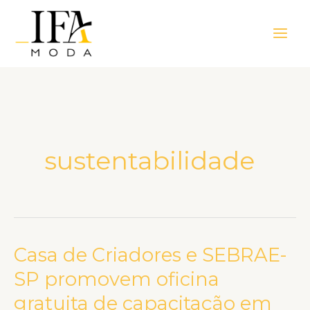
Ir
Main
para
Men
o
conteúdo
sustentabilidade
Casa de Criadores e SEBRAE-
Casa
de
SP promovem oficina
Criadores
gratuita de capacitação em
e