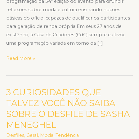
programação da 54ª edição do evento para difundir
população
reflexões sobre moda e cultura ensinando noções
trans
básicas do ofício, capazes de qualificar os participantes
para geração de renda própria Em seus 27 anos de
existência, a Casa de Criadores (CdC) sempre cultivou
uma programação variada em torno da […]
Read More »
3 CURIOSIDADES QUE
3
CURIOSIDADES
TALVEZ VOCÊ NÃO SAIBA
QUE
SOBRE O DESFILE DE SASHA
TALVEZ
MENEGHEL
VOCÊ
NÃO
Desfiles
,
Geral
,
Moda
,
Tendência