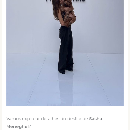
Vamos explorar detalhes do desfile de
Sasha
Meneghel
?