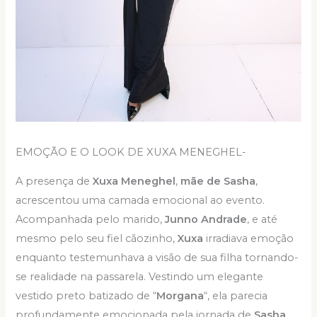
EMOÇÃO E O LOOK DE XUXA MENEGHEL-
A presença de
Xuxa Meneghel
,
mãe de Sasha
,
acrescentou uma camada emocional ao evento.
Acompanhada pelo marido,
Junno Andrade
, e até
mesmo pelo seu fiel cãozinho,
Xuxa
irradiava emoção
enquanto testemunhava a visão de sua filha tornando-
se realidade na passarela. Vestindo um elegante
vestido preto batizado de “
Morgana
“, ela parecia
profundamente emocionada pela jornada de
Sasha