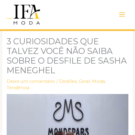
Ir
Main
para
Men
o
conteúdo
3 CURIOSIDADES QUE
TALVEZ VOCÊ NÃO SAIBA
SOBRE O DESFILE DE SASHA
MENEGHEL
Deixe um comentário
/
Desfiles
,
Geral
,
Moda
,
Tendência