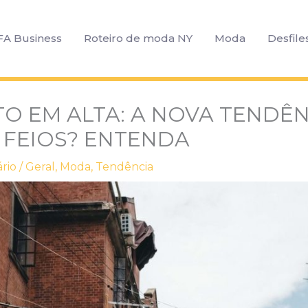
FA Business
Roteiro de moda NY
Moda
Desfile
O EM ALTA: A NOVA TENDÊN
 FEIOS? ENTENDA
rio
/
Geral
,
Moda
,
Tendência