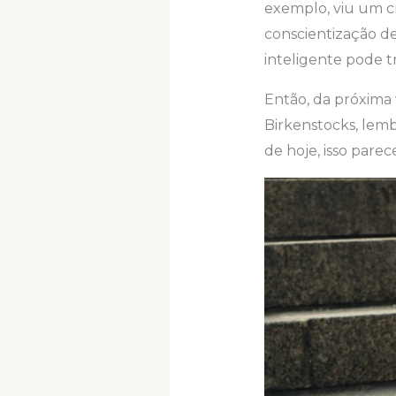
exemplo, viu um cr
conscientização 
inteligente pode t
Então, da próxima
Birkenstocks, lem
de hoje, isso par