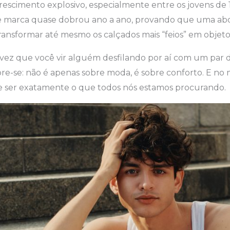
escimento explosivo, especialmente entre os jovens de 1
de marca quase dobrou ano a ano, provando que uma a
ransformar até mesmo os calçados mais “feios” em objeto
 vez que você vir alguém desfilando por aí com um par 
bre-se: não é apenas sobre moda, é sobre conforto. E n
ece ser exatamente o que todos nós estamos procurando.