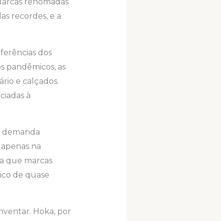
 Marcas renomadas
s recordes, e a
ferências dos
os pandêmicos, as
rio e calçados.
ciadas à
 à demanda
​​apenas na
sa que marcas
co de quase
nventar. Hoka, por