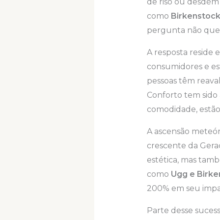
de riso ou desdém
como
Birkenstock
pergunta não quer
A resposta reside
consumidores e est
pessoas têm reaval
Conforto tem sido 
comodidade, estão
A ascensão meteóri
crescente da Geraç
estética, mas tamb
como
Ugg e Birke
200% em seu impa
Parte desse sucess