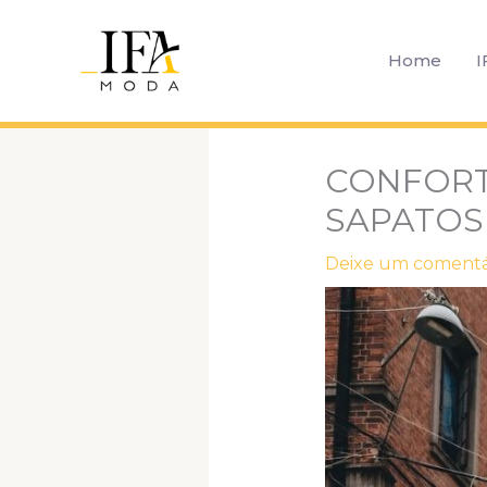
Ir
para
Home
I
o
conteúdo
CONFORT
SAPATOS
Deixe um comentá