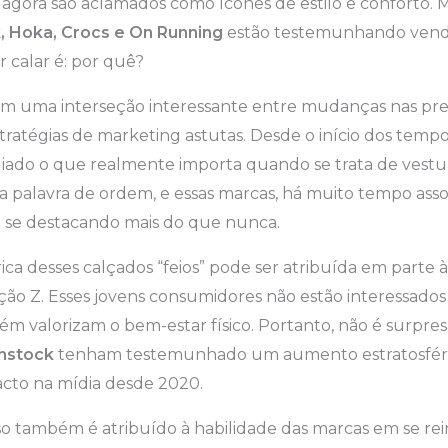
 agora são aclamados como ícones de estilo e conforto.
, Hoka, Crocs e On Running
estão testemunhando venda
 calar é: por quê?
 em uma interseção interessante entre mudanças nas pre
ratégias de marketing astutas. Desde o início dos temp
iado o que realmente importa quando se trata de vestuá
a palavra de ordem, e essas marcas, há muito tempo asso
 se destacando mais do que nunca.
ca desses calçados “feios” pode ser atribuída em parte
ão Z. Esses jovens consumidores não estão interessados 
ém valorizam o bem-estar físico. Portanto, não é surpre
nstock
tenham testemunhado um aumento estratosféri
cto na mídia desde 2020.
o também é atribuído à habilidade das marcas em se rei