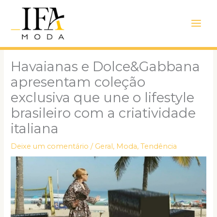
Ir
Main
para
Men
o
conteúdo
Havaianas e Dolce&Gabbana
apresentam coleção
exclusiva que une o lifestyle
brasileiro com a criatividade
italiana
Deixe um comentário
/
Geral
,
Moda
,
Tendência