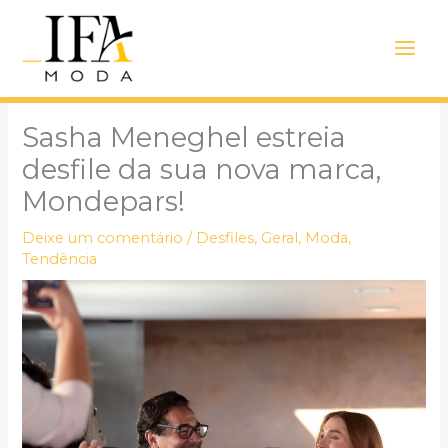
Ir
Main
para
Men
o
conteúdo
Sasha Meneghel estreia
desfile da sua nova marca,
Mondepars!
Deixe um comentário
/
Desfiles
,
Geral
,
Moda
,
Tendência