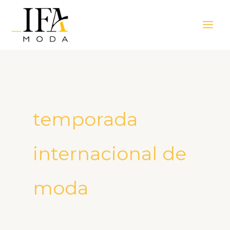
Ir
Main
para
Men
o
conteúdo
temporada
internacional de
moda