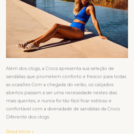
conhecia
para
curtir
o
verão
em
alto
estilo
Além dos clogs, a Crocs apresenta sua seleção de
sandálias que prometem conforto e frescor para todas
as ocasiões Com a chegada do verão, os calçados
abertos passam a ser uma necessidade nestes dias
mais quentes, e nunca foi tão fácil ficar estiloso e
confortável com a diversidade de sandálias da Crocs.
Diferente dos clogs
Read More »