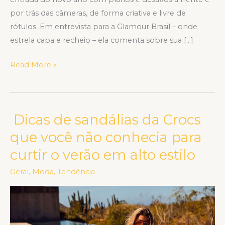
por trás das câmeras, de forma criativa e livre de
rótulos. Em entrevista para a Glamour Brasil – onde
estrela capa e recheio – ela comenta sobre sua […]
Read More »
Dicas de sandálias da Crocs
Dicas
de
que você não conhecia para
sandálias
curtir o verão em alto estilo
da
Crocs
Geral
,
Moda
,
Tendência
que
você
não