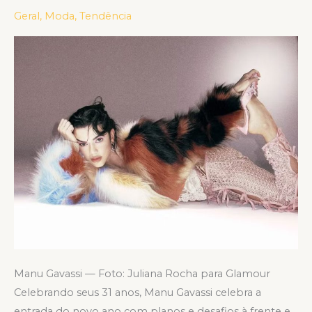
de
Geral
,
Moda
,
Tendência
janeiro
da
edição
digital
da
Glamour
Brasil
Manu Gavassi — Foto: Juliana Rocha para Glamour
Celebrando seus 31 anos, Manu Gavassi celebra a
entrada do novo ano com planos e desafios à frente e