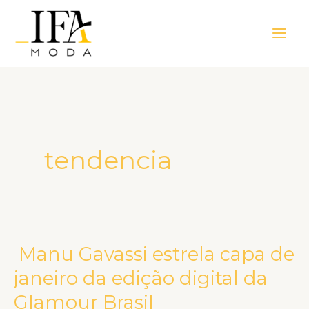
Ir
Main
para
Men
o
conteúdo
tendencia
Manu Gavassi estrela capa de
Manu
Gavassi
janeiro da edição digital da
estrela
Glamour Brasil
capa