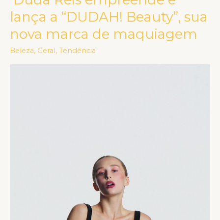
Reis
lança a “DUDAH! Beauty”, sua
empreende
nova marca de maquiagem
e
lança
Beleza
,
Geral
,
Tendência
a
“DUDAH!
Beauty”,
sua
nova
marca
de
maquiagem