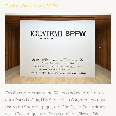
DO
Desfiles
,
Geral
,
Moda
,
SPFW
SPFW
PELA
PRIMEIRA
VEZ
Edição comemorativa de 30 anos do evento contou
com Patrícia Viera, Lilly Sarti e À La Garçonne no novo
teatro do Shopping Iguatemi São Paulo Pela primeira
vez, o Teatro Iguatemi foi palco de desfiles da São