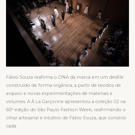
SPFW
N60
Fábio Souza reafirma o DNA da marca em um desfile
construído de forma orgânica, a partir de tecidos de
arquivo e novas experimentações de materiais e
volumes. A À La Garçonne apresentou a coleção 02 na
60ª edição do São Paulo Fashion Week, reafirmando o
olhar artesanal e intuitivo de Fábio Souza, que constrói
cada