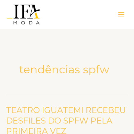
Ir
Main
para
Men
o
conteúdo
tendências spfw
TEATRO IGUATEMI RECEBEU
TEATRO
IGUATEMI
DESFILES DO SPFW PELA
RECEBEU
PRIMEIRA VEZ
DESFILES