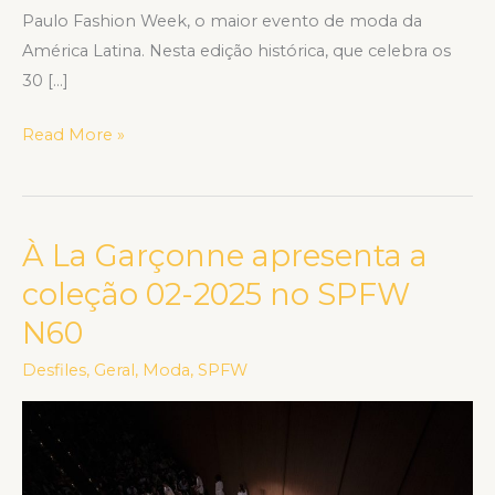
Paulo Fashion Week, o maior evento de moda da
América Latina. Nesta edição histórica, que celebra os
30 […]
Read More »
À La Garçonne apresenta a
À
La
coleção 02-2025 no SPFW
Garçonne
N60
apresenta
a
Desfiles
,
Geral
,
Moda
,
SPFW
coleção
02-
2025
no