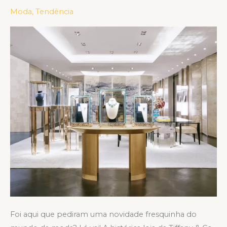
&
Moda
,
Tendência
CO
REABRE
NA
QUINTA
AVENIDA
EM
NOVA
YORK
Foi aqui que pediram uma novidade fresquinha do