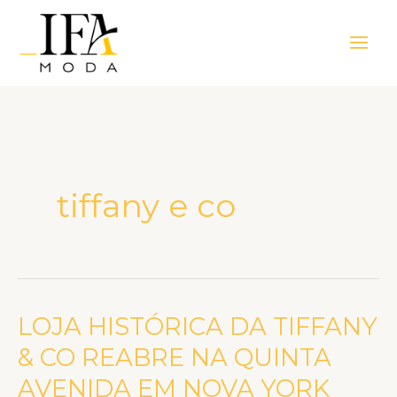
Ir
Main
para
Men
o
conteúdo
tiffany e co
LOJA HISTÓRICA DA TIFFANY
LOJA
HISTÓRICA
& CO REABRE NA QUINTA
DA
AVENIDA EM NOVA YORK
TIFFANY