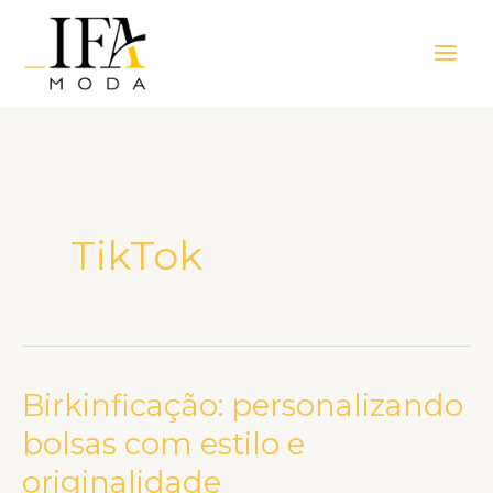
Ir
Main
para
Men
o
conteúdo
TikTok
Birkinficação: personalizando
Birkinficação:
personalizando
bolsas com estilo e
bolsas
originalidade
com