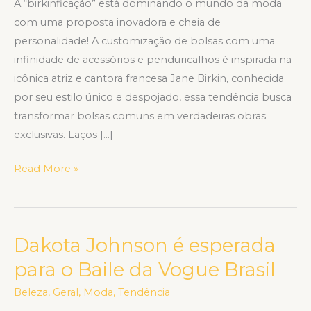
A “birkinficação” está dominando o mundo da moda
com uma proposta inovadora e cheia de
personalidade! A customização de bolsas com uma
infinidade de acessórios e penduricalhos é inspirada na
icônica atriz e cantora francesa Jane Birkin, conhecida
por seu estilo único e despojado, essa tendência busca
transformar bolsas comuns em verdadeiras obras
exclusivas. Laços […]
Read More »
Dakota Johnson é esperada
Dakota
Johnson
para o Baile da Vogue Brasil
é
Beleza
,
Geral
,
Moda
,
Tendência
esperada