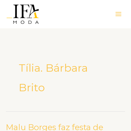
Ir
Main
para
Men
o
conteúdo
Tília. Bárbara
Brito
Malu Borges faz festa de
Malu