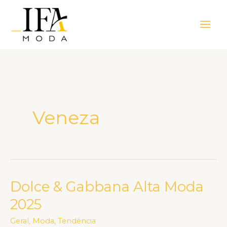
Ir
Main
para
Men
o
conteúdo
Veneza
Dolce & Gabbana Alta Moda
Dolce
&
2025
Gabbana
Geral
,
Moda
,
Tendência
Alta