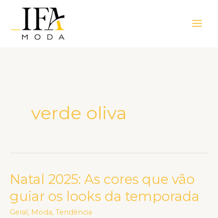
Ir
Main
para
Men
o
conteúdo
verde oliva
Natal 2025: As cores que vão
Natal
2025:
guiar os looks da temporada
As
Geral
,
Moda
,
Tendência
cores