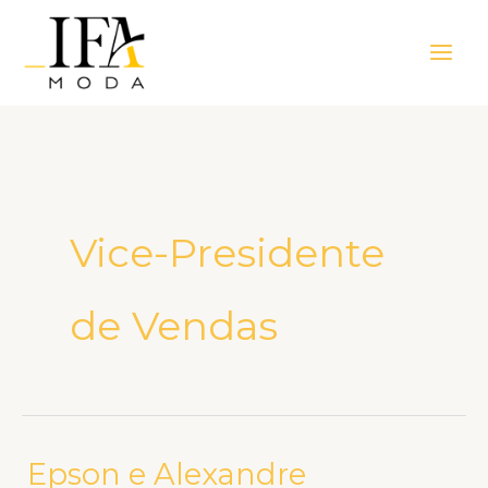
Ir
Main
para
Men
o
conteúdo
Vice-Presidente
de Vendas
‌‏‎Epson e Alexandre
‌‏‎