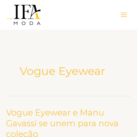
Ir
Main
para
Men
o
conteúdo
Vogue Eyewear
Vogue Eyewear e Manu
Vogue
Eyewear
Gavassi se unem para nova
e
coleção
Manu