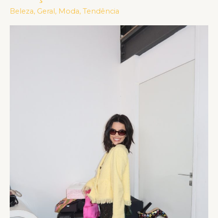
Gavassi
Beleza
,
Geral
,
Moda
,
Tendência
se
unem
para
nova
coleção