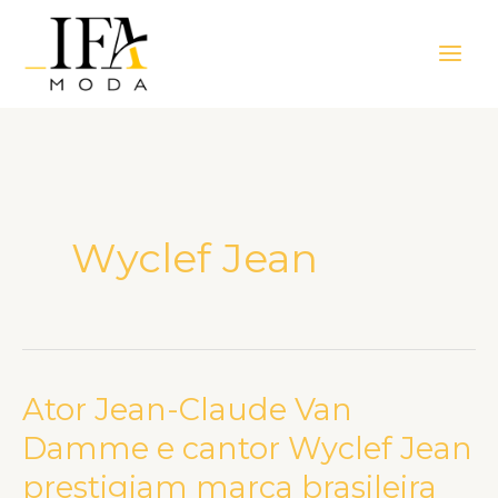
Ir
Main
para
Men
o
conteúdo
Wyclef Jean
Ator Jean-Claude Van
Ator
Jean-
Damme e cantor Wyclef Jean
Claude
prestigiam marca brasileira
Van