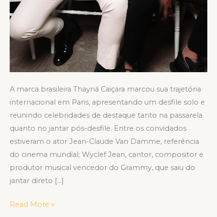
A marca brasileira Thayná Caiçara marcou sua trajetória
internacional em Paris, apresentando um desfile solo e
reunindo celebridades de destaque tanto na passarela
quanto no jantar pós-desfile. Entre os convidados
estiveram o ator Jean-Claude Van Damme, referência
do cinema mundial; Wyclef Jean, cantor, compositor e
produtor musical vencedor do Grammy, que saiu do
jantar direto […]
Read More »