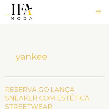
Ir
Main
para
Men
o
conteúdo
yankee
RESERVA GO LANÇA
RESERVA
GO
SNEAKER COM ESTÉTICA
LANÇA
STREETWEAR
SNEAKER