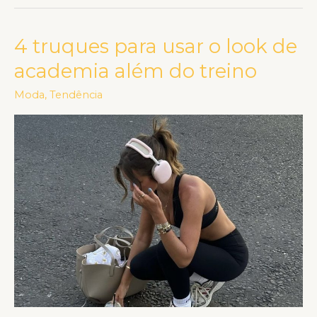
4 truques para usar o look de
4
truques
academia além do treino
para
Moda
,
Tendência
usar
o
look
de
academia
além
do
treino