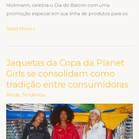
Hickmann, celebra o Dia do Batom com uma
promoção especial em sua linha de produtos para os
Read More »
Jaquetas da Copa da Planet
Jaquetas
da
Girls se consolidam como
Copa
tradição entre consumidoras
da
Planet
Moda
,
Tendência
Girls
se
consolidam
como
tradição