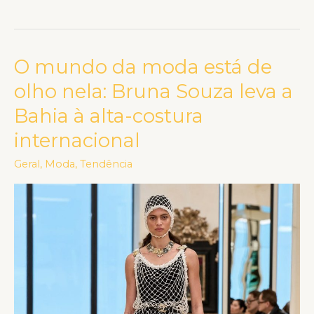
O mundo da moda está de
O
mundo
olho nela: Bruna Souza leva a
da
Bahia à alta-costura
moda
internacional
está
de
Geral
,
Moda
,
Tendência
olho
nela:
Bruna
Souza
leva
a
Bahia
à