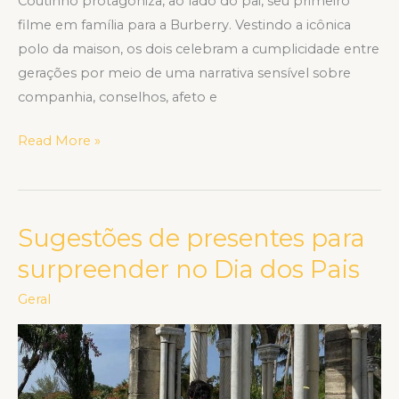
Coutinho protagoniza, ao lado do pai, seu primeiro
filme em família para a Burberry. Vestindo a icônica
polo da maison, os dois celebram a cumplicidade entre
gerações por meio de uma narrativa sensível sobre
companhia, conselhos, afeto e
Read More »
Sugestões de presentes para
Sugestões
de
surpreender no Dia dos Pais
presentes
Geral
para
surpreender
no
Dia