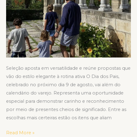
dos
Pais
Seleção aposta em versatilidade e reúne propostas que
vão do estilo elegante à rotina ativa O Dia dos Pais,
celebrado no próximo dia 9 de agosto, vai além do
calendário do varejo. Representa uma oportunidade
especial para demonstrar carinho e reconhecimento
por meio de presentes cheios de significado. Entre as
escolhas mais certeiras estão os itens que aliam
Read More »