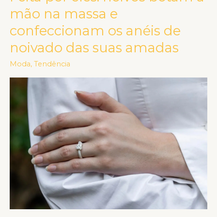
por
mão na massa e
eles:
confeccionam os anéis de
noivos
noivado das suas amadas
botam
a
Moda
,
Tendência
mão
na
massa
e
confeccionam
os
anéis
de
noivado
das
suas
amadas