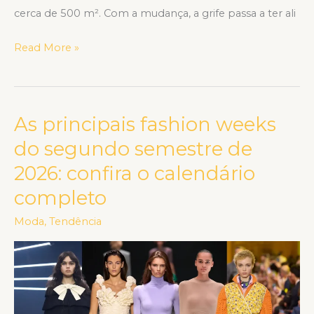
cerca de 500 m². Com a mudança, a grife passa a ter ali
Read More »
As principais fashion weeks
As
principais
do segundo semestre de
fashion
2026: confira o calendário
weeks
completo
do
segundo
Moda
,
Tendência
semestre
de
2026:
confira
o