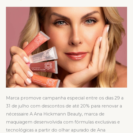
Dia
do
Batom
com
descontos
progressivos
Marca promove campanha especial entre os dias 29 a
31 de julho com descontos de até 20% para renovar a
nécessaire A Ana Hickmann Beauty, marca de
maquiagem desenvolvida com fórmulas exclusivas e
tecnológicas a partir do olhar apurado de Ana