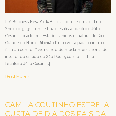
internacional
IFA Business New York/Brasil acontece em abril no
Shopping Iguatemi e traz o estilista brasileiro Júlio
César, radicado nos Estados Unidos e natural do Rio
Grande do Norte Ribeirão Preto volta para o circuito
fashion com o 1° workshop de moda internacional do
interior do estado de São Paulo, com o estilista
brasileiro Júlio César, […]
Read More »
CAMILA COUTINHO ESTRELA
CAMILA
COUTINHO
CURTA DE DIA DOS PAIS DA