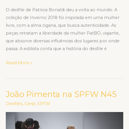
O desfile de Patricia Bonaldi deu a volta ao mundo. A
coleção de Inverno 2018 foi inspirada em uma mulher
livre, com a alma cigana, que busca autenticidade. As
peças retratam a liberdade da mulher PatBO, viajante,
que absorve diversas influências dos lugares por onde
passa. A estilista conta que a história do desfile é
Read More »
João Pimenta na SPFW N45
João
Pimenta
Desfiles
,
Geral
,
SPFW
na
SPFW
N45