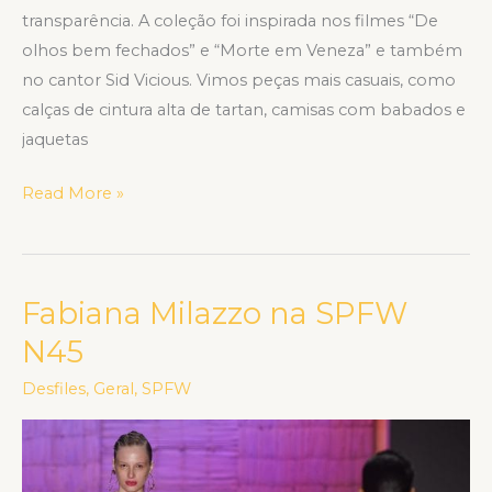
transparência. A coleção foi inspirada nos filmes “De
olhos bem fechados” e “Morte em Veneza” e também
no cantor Sid Vicious. Vimos peças mais casuais, como
calças de cintura alta de tartan, camisas com babados e
jaquetas
Read More »
Fabiana Milazzo na SPFW
Fabiana
Milazzo
N45
na
Desfiles
,
Geral
,
SPFW
SPFW
N45