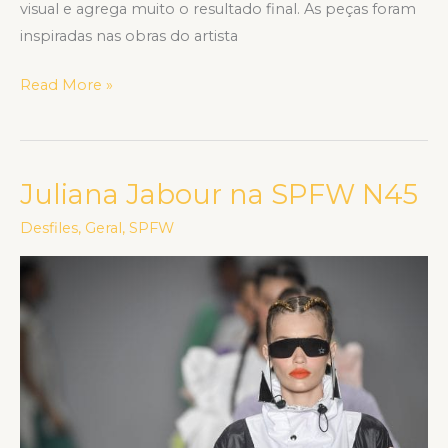
visual e agrega muito o resultado final. As peças foram
inspiradas nas obras do artista
Read More »
Juliana Jabour na SPFW N45
Juliana
Jabour
Desfiles
,
Geral
,
SPFW
na
SPFW
N45