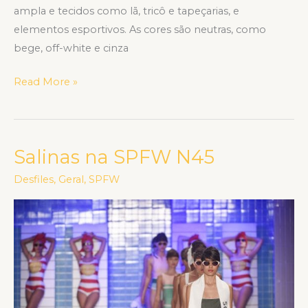
ampla e tecidos como lã, tricô e tapeçarias, e
elementos esportivos. As cores são neutras, como
bege, off-white e cinza
Read More »
Salinas na SPFW N45
Salinas
na
Desfiles
,
Geral
,
SPFW
SPFW
N45