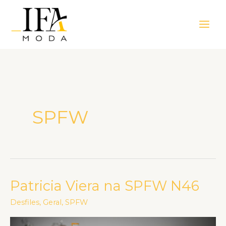
Ir
Main
para
Men
o
conteúdo
SPFW
Patricia Viera na SPFW N46
Patricia
Viera
Desfiles
,
Geral
,
SPFW
na
SPFW