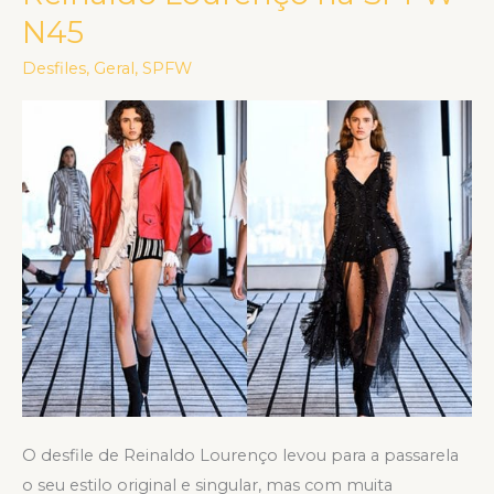
Lourenço
N45
na
Desfiles
,
Geral
,
SPFW
SPFW
N45
O desfile de Reinaldo Lourenço levou para a passarela
o seu estilo original e singular, mas com muita