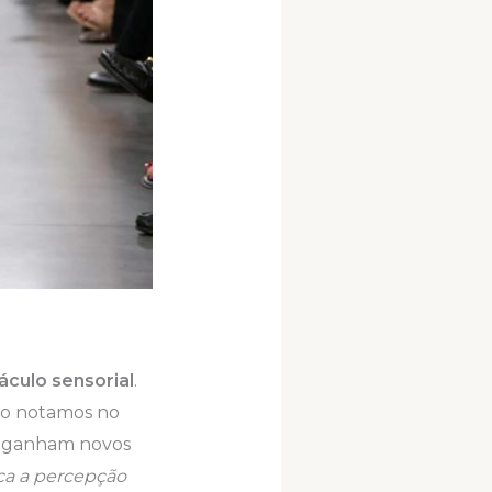
culo sensorial
.
ão notamos no
ios ganham novos
ca a percepção