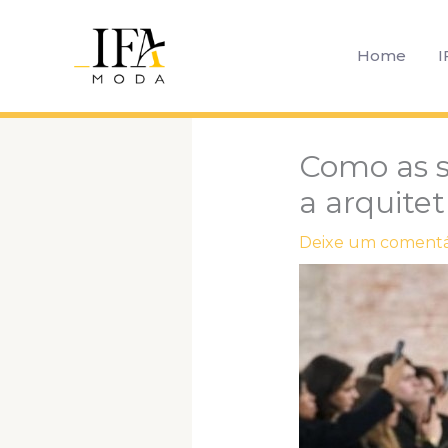
Ir
para
Home
I
o
conteúdo
Como as 
a arquite
Deixe um comentá