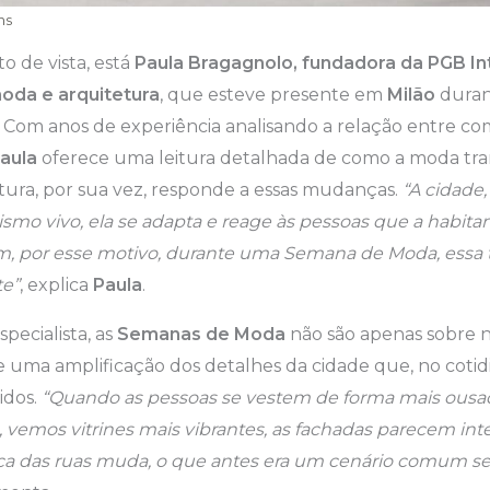
ns
o de vista, está
Paula Bragagnolo, fundadora da PGB Int
oda e arquitetura
, que esteve presente em
Milão
duran
. Com anos de experiência analisando a relação entre 
aula
oferece uma leitura detalhada de como a moda tra
tura, por sua vez, responde a essas mudanças.
“A cidade
mo vivo, ela se adapta e reage às pessoas que a habita
 por esse motivo, durante uma Semana de Moda, essa 
te”
, explica
Paula
.
pecialista, as
Semanas de Moda
não são apenas sobre n
uma amplificação dos detalhes da cidade que, no cotidi
idos.
“Quando as pessoas se vestem de forma mais ousad
 vemos vitrines mais vibrantes, as fachadas parecem inte
ica das ruas muda, o que antes era um cenário comum se