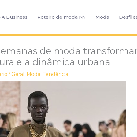
FA Business
Roteiro de moda NY
Moda
Desfile
semanas de moda transform
tura e a dinâmica urbana
rio
/
Geral
,
Moda
,
Tendência