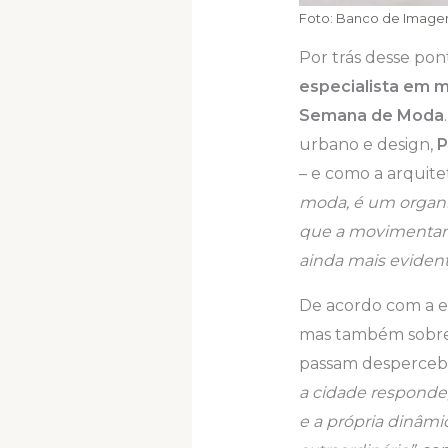
Foto: Banco de Image
Por trás desse pont
especialista em m
Semana de Moda
urbano e design,
P
– e como a arquite
moda, é um organis
que a movimentam,
ainda mais eviden
De acordo com a es
mas também sobre 
passam desperceb
a cidade responde,
e a própria dinâm