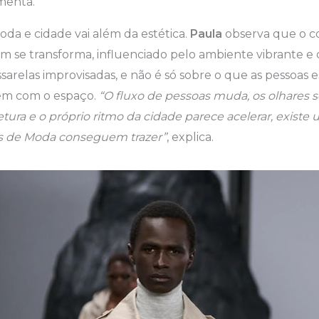
menta.
oda e cidade vai além da estética.
Paula
observa que o 
 se transforma, influenciado pelo ambiente vibrante e cri
sarelas improvisadas, e não é só sobre o que as pessoas e
em com o espaço.
“O fluxo de pessoas muda, os olhares s
etura e o próprio ritmo da cidade parece acelerar, existe
s de Moda conseguem trazer”
, explica.