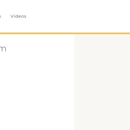
Pesquisar
s
Vídeos
am