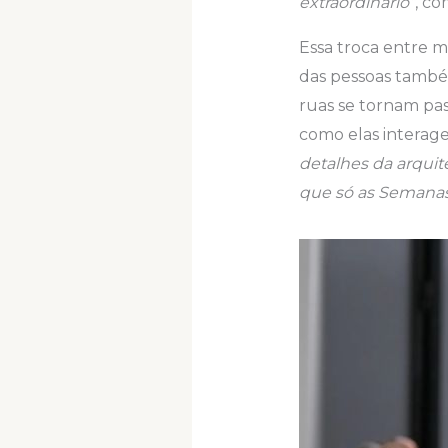
extraordinário”
, co
Essa troca entre m
das pessoas também
ruas se tornam pas
como elas interag
detalhes da arquit
que só as Semana