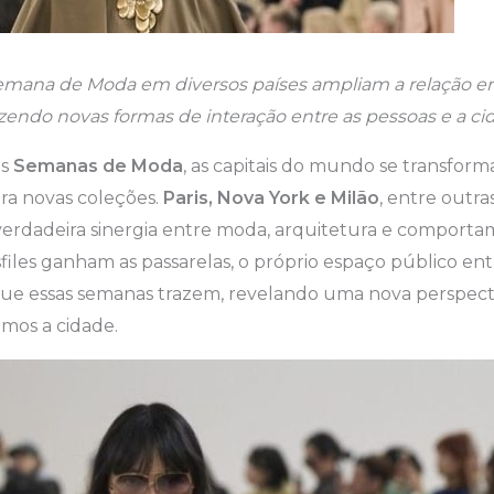
mana de Moda em diversos países ampliam a relação ent
zendo novas formas de interação entre as pessoas e a ci
es
Semanas de Moda
, as capitais do mundo se transfo
ara novas coleções.
Paris, Nova York e Milão
, entre outra
verdadeira sinergia entre moda, arquitetura e comport
iles ganham as passarelas, o próprio espaço público en
a que essas semanas trazem, revelando uma nova perspec
mos a cidade.