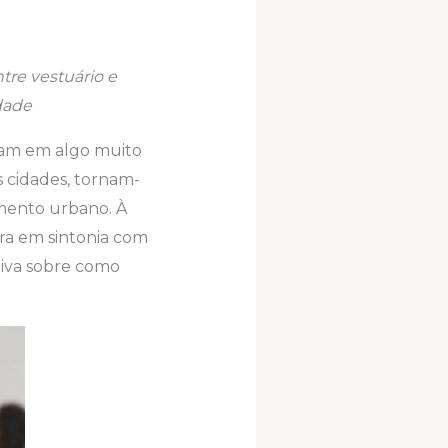
re vestuário e
dade
rmam em algo muito
s cidades, tornam-
amento urbano. À
tra em sintonia com
tiva sobre como