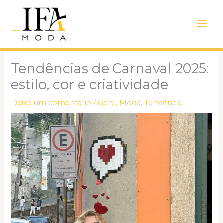
Ir
Main
para
Men
o
conteúdo
Tendências de Carnaval 2025:
estilo, cor e criatividade
Deixe um comentário
/
Geral
,
Moda
,
Tendência