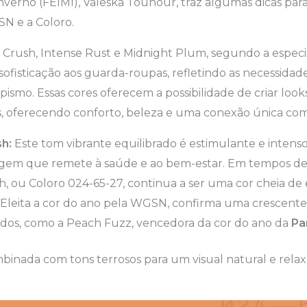
nverno (FEIMI), Valeska Tounour, traz algumas dicas par
N e a Coloro.
 Crush, Intense Rust e Midnight Plum, segundo a especi
 sofisticação aos guarda-roupas, refletindo as necessidad
apismo. Essas cores oferecem a possibilidade de criar lo
s, oferecendo conforto, beleza e uma conexão única com
h:
Este tom vibrante equilibrado é estimulante e intens
em que remete à saúde e ao bem-estar. Em tempos de 
h, ou Coloro 024-65-27, continua a ser uma cor cheia de
. Eleita a cor do ano pela WGSN, confirma uma crescent
ados, como a Peach Fuzz, vencedora da cor do ano da
Pa
binada com tons terrosos para um visual natural e relax