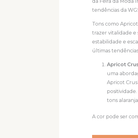
da Feira da Moda I
tendências da WGS
Tons como Apricot
trazer vitalidade e
estabilidade e esc
últimas tendência
Apricot Crus
uma abordag
Apricot Crus
positividade
tons alaranj
A cor pode ser com