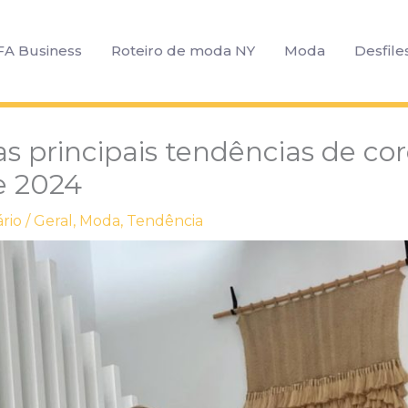
FA Business
Roteiro de moda NY
Moda
Desfile
s principais tendências de cor
e 2024
rio
/
Geral
,
Moda
,
Tendência