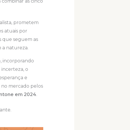
a combinar as cinco
alista, prometem
es atuais por
oks que seguem as
 a natureza.
o, incorporando
incerteza, o
 esperança e
e no mercado pelos
ntone em 2024
.
ante.