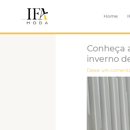
Ir
para
Home
I
o
conteúdo
Conheça a
inverno d
Deixe um comentá