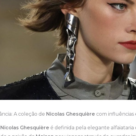
ância: A coleção de
Nicolas Ghesquière
com influências
e
Nicolas Ghesquière
é definida pela elegante alfaiatari