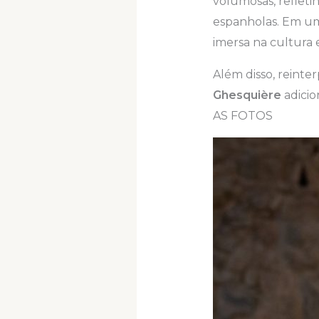
volumosas, refleti
espanholas. Em um
imersa na cultura 
Além disso, reinte
Ghesquière
adicio
AS FOTOS