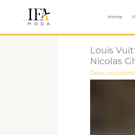
Ir
para
Home
I
o
conteúdo
Louis Vui
Nicolas G
Deixe um comentá