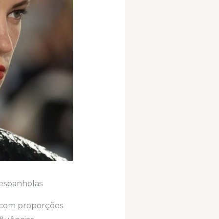
 espanholas
a com proporções