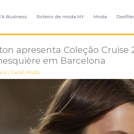
FA Business
Roteiro de moda NY
Moda
Desfile
tton apresenta Coleção Cruise
hesquière em Barcelona
rio
/
Geral
,
Moda