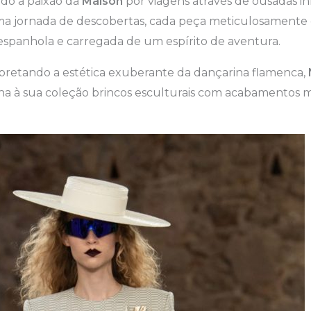
ndo a paixão da
Maison
por viagens através de ousadas in
a jornada de descobertas, cada peça meticulosamente 
espanhola e carregada de um espírito de aventura.
rpretando a estética exuberante da dançarina flamenca,
na à sua coleção brincos esculturais com acabamentos 