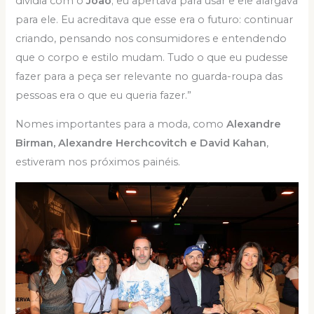
dividia com o
João
; eu apertava para usar e ele alargava
para ele. Eu acreditava que esse era o futuro: continuar
criando, pensando nos consumidores e entendendo
que o corpo e estilo mudam. Tudo o que eu pudesse
fazer para a peça ser relevante no guarda-roupa das
pessoas era o que eu queria fazer.”
Nomes importantes para a moda, como
Alexandre
Birman, Alexandre Herchcovitch e David Kahan
,
estiveram nos próximos painéis.