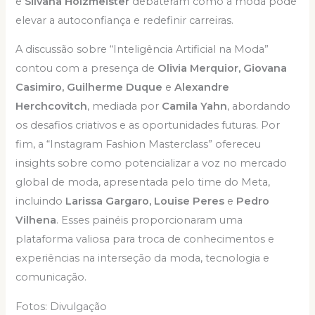
e
Silvana Holzmeister
debateram como a moda pode
elevar a autoconfiança e redefinir carreiras.
A discussão sobre “Inteligência Artificial na Moda”
contou com a presença de
Olivia Merquior, Giovana
Casimiro, Guilherme Duque
e
Alexandre
Herchcovitch
, mediada por
Camila Yahn
, abordando
os desafios criativos e as oportunidades futuras. Por
fim, a “Instagram Fashion Masterclass” ofereceu
insights sobre como potencializar a voz no mercado
global de moda, apresentada pelo time do Meta,
incluindo
Larissa Gargaro, Louise Peres
e
Pedro
Vilhena
. Esses painéis proporcionaram uma
plataforma valiosa para troca de conhecimentos e
experiências na interseção da moda, tecnologia e
comunicação.
Fotos: Divulgação