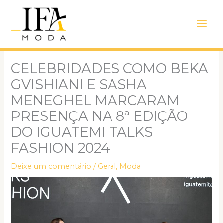
Ir
Main
para
Men
o
conteúdo
CELEBRIDADES COMO BEKA
GVISHIANI E SASHA
MENEGHEL MARCARAM
PRESENÇA NA 8ª EDIÇÃO
DO IGUATEMI TALKS
FASHION 2024
Deixe um comentário
/
Geral
,
Moda