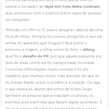
Entre os participantes do primeiro dia do evento
esteve o fundador do
Style Not Com, Beka Gvishiani
,
que conversou com o público sobre cases de sucesso
no Instagram.
“Mandei um DM no IG para o designer, depois de uma
hora do show. Sempre fui curioso, perguntei o que ele
sentia, fiz questões que ninguém faria sobre o
entorno, a origem, a trilha, como foi feito o
sitting
,
qual foi o
desafio do PR
, por que aquela passarela era
feita de areia, como ela foi transportada, montada.
Encontrei informações muito curiosas e fiz um
headline que chamou muito mais atenção do que se
eu tivesse falado sobre a modelo e a coleção. Ou seja,
o que estava ali, diante dos olhos de todos. Segui
também as pessoas que produziam os shows, os
eventos, pois eram elas que faziam aquilo acontecer. É
daí que vinha a informação privilegiada. Sem paixão,