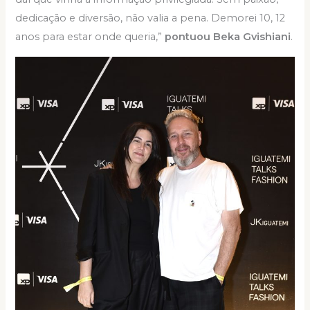
dedicação e diversão, não valia a pena. Demorei 10, 12
anos para estar onde queria,”
pontuou Beka Gvishiani
.