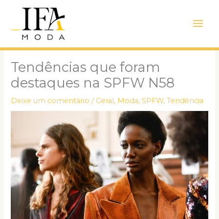
Ir
Main
para
Men
o
conteúdo
Tendências que foram
destaques na SPFW N58
Deixe um comentário
/
Geral
,
Moda
,
SPFW
,
Tendência