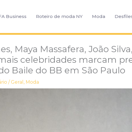
FA Business
Roteiro de moda NY
Moda
Desfile
es, Maya Massafera, João Silva
mais celebridades marcam pr
 do Baile do BB em São Paulo
rio
/
Geral
,
Moda