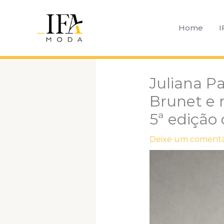
Ir
para
Home
I
o
conteúdo
Juliana Pa
Brunet e 
5ª edição
Deixe um comentá