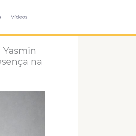
Pesquisar
s
Vídeos
, Yasmin
esença na