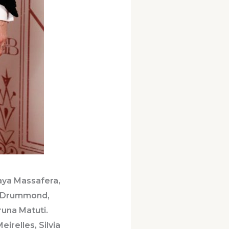
aya Massafera,
le Drummond,
runa Matuti.
relles, Silvia