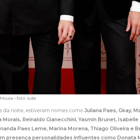
Moura – foto: Iude
s da noite, estiveram nomes como
Juliana Paes, Gkay, M
ia Morais, Reinaldo Gianecchini, Yasmin Brunet, Isabel
Fernanda Paes Leme, Marina Morena, Thiago Oliveira e B
presença personalidades influentes como Donata Mei