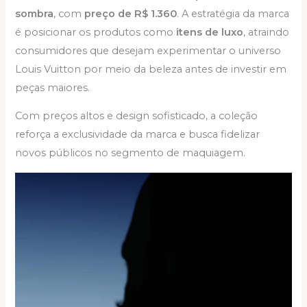
sombra
, com
preço de R$ 1.360
. A estratégia da marca
é posicionar os produtos como
itens de luxo
, atraindo
consumidores que desejam experimentar o universo
Louis Vuitton por meio da beleza antes de investir em
peças maiores.
Com preços altos e design sofisticado, a coleção
reforça a exclusividade da marca e busca fidelizar
novos públicos no segmento de maquiagem.