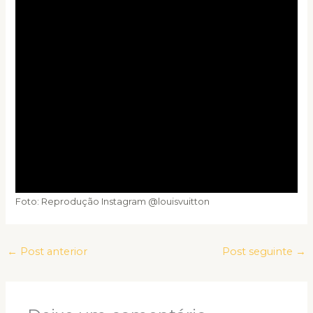
Foto: Reprodução Instagram @louisvuitton
←
Post anterior
Post seguinte
→