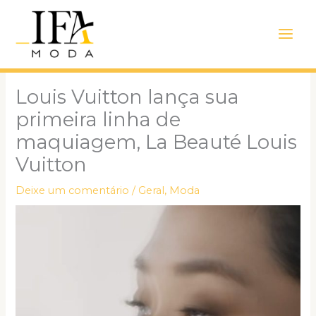
Ir
Main
para
Men
o
conteúdo
Louis Vuitton lança sua
primeira linha de
maquiagem, La Beauté Louis
Vuitton
Deixe um comentário
/
Geral
,
Moda