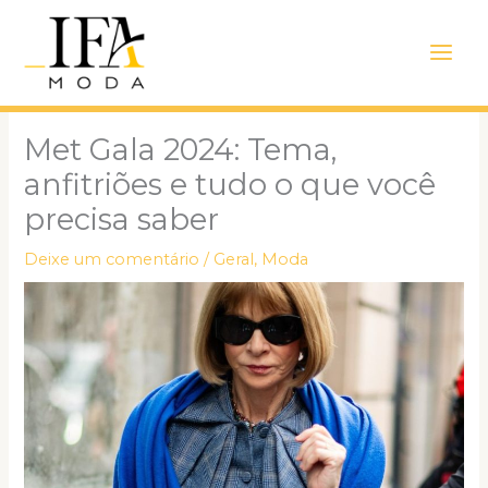
Ir
Main
para
Men
o
conteúdo
Met Gala 2024: Tema,
anfitriões e tudo o que você
precisa saber
Deixe um comentário
/
Geral
,
Moda