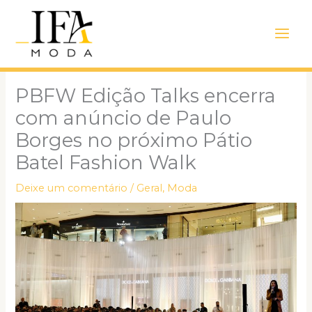
Ir
Main
para
Men
o
conteúdo
PBFW Edição Talks encerra
com anúncio de Paulo
Borges no próximo Pátio
Batel Fashion Walk
Deixe um comentário
/
Geral
,
Moda