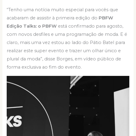
“Tenho uma notícia muito especial para vocês que
acabaram de assistir à primeira edição do
PBFW
Edição Talks: o PBFW
está confirmado para agosto,
com novos desfiles e uma programação de moda. E é
claro, mais uma vez estou ao lado do Pátio Batel para
realizar este super evento e trazer um olhar único e
plural da moda”, disse Borges, em vídeo público de
forma exclusiva ao fim do evento.