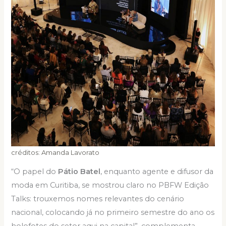
créditos: Amanda Lavorato
“O papel do
Pátio Batel
, enquanto agente e difusor da
moda em Curitiba, se mostrou claro no PBFW Edição
Talks: trouxemos nomes relevantes do cenário
nacional, colocando já no primeiro semestre do ano os