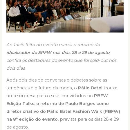
Anúncio feito no evento marca o retorno do
idealizador do SPFW nos dias 28 e 29 de agosto
;
confira os destaques do evento que foi sold-out nos
dois dias
Após dois dias de conversas e debates sobre as
tendências e o futuro da moda, o
Pátio Batel
trouxe
uma surpresa para o seus convidados no
PBFW
Edição Talks: o retorno de Paulo Borges como
diretor criativo do Pátio Batel Fashion Walk (PBFW)
na 8ª edição do evento
, prevista para os dias 28 e 29
de agosto.