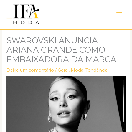
Ir
Main
para
Men
o
conteúdo
SWAROVSKI ANUNCIA
ARIANA GRANDE COMO
EMBAIXADORA DA MARCA
Deixe um comentário
/
Geral
,
Moda
,
Tendência