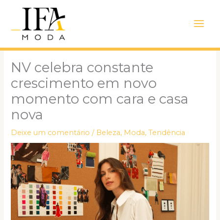
Ir
Main
para
Men
o
conteúdo
NV celebra constante
crescimento em novo
momento com cara e casa
nova
Deixe um comentário
/
Beleza
,
Moda
,
Tendência