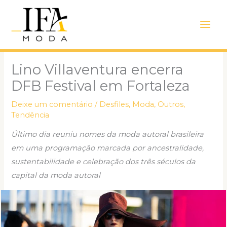
Ir
Main
para
Men
o
conteúdo
Lino Villaventura encerra
DFB Festival em Fortaleza
Deixe um comentário
/
Desfiles
,
Moda
,
Outros
,
Tendência
Último dia reuniu nomes da moda autoral brasileira
em uma programação marcada por ancestralidade,
sustentabilidade e celebração dos três séculos da
capital da moda autoral