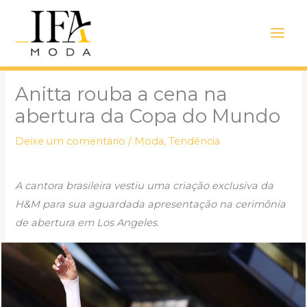
Ir
Main
para
Men
o
conteúdo
Anitta rouba a cena na
abertura da Copa do Mundo
Deixe um comentário
/
Moda
,
Tendência
A cantora brasileira vestiu uma criação exclusiva da
H&M para sua aguardada apresentação na cerimônia
de abertura em Los Angeles.