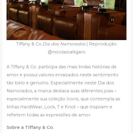
Tiffany & Co.
Dia dos Namorados
| Reprodução:
@nicolascalligaro
A Tiffany & Co. participa das mais lindas histórias de
amor e possui valores enraizados neste sentimento
tão belo e genuíno. Especialmente neste Dia dos
Namorados, a marca destaca suas diferentes joias –
especialmente sua coleção Icons, que contempla as
linhas HardWear, Lock, T e Knot – que inspiram e
refletem todas as expressões de amor.
Sobre a Tiffany & Co.