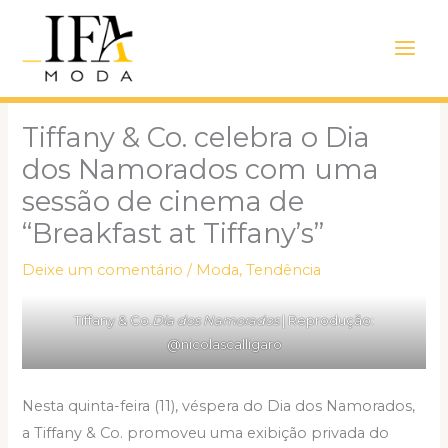
Ir
Main
para
Men
o
conteúdo
Tiffany & Co. celebra o Dia
dos Namorados com uma
sessão de cinema de
“Breakfast at Tiffany’s”
Deixe um comentário
/
Moda
,
Tendência
Tiffany & Co.
Dia dos Namorados
| Reprodução:
@nicolascalligaro
Nesta quinta-feira (11), véspera do Dia dos Namorados,
a Tiffany & Co. promoveu uma exibição privada do