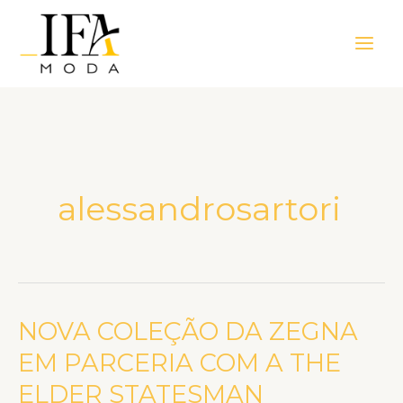
Ir
Main
para
Men
o
conteúdo
alessandrosartori
NOVA COLEÇÃO DA ZEGNA
NOVA
COLEÇÃO
EM PARCERIA COM A THE
DA
ELDER STATESMAN
ZEGNA