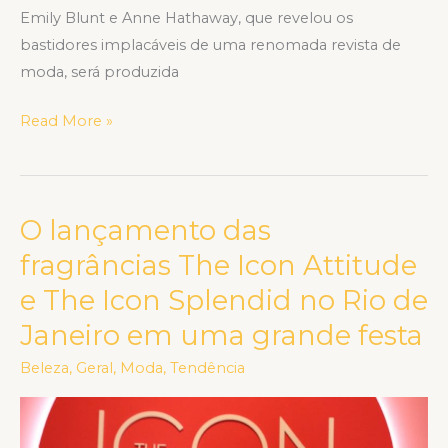
Emily Blunt e Anne Hathaway, que revelou os
bastidores implacáveis de uma renomada revista de
moda, será produzida
Read More »
O lançamento das
O
lançamento
fragrâncias The Icon Attitude
das
e The Icon Splendid no Rio de
fragrâncias
Janeiro em uma grande festa
The
Icon
Beleza
,
Geral
,
Moda
,
Tendência
Attitude
e
The