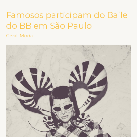
Famosos participam do Baile
Famosos
participam
do BB em São Paulo
do
Geral
,
Moda
Baile
do
BB
em
São
Paulo