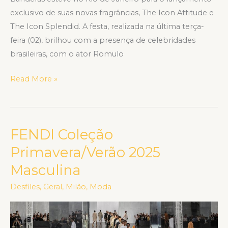
exclusivo de suas novas fragrâncias, The Icon Attitude e
The Icon Splendid. A festa, realizada na última terça-
feira (02), brilhou com a presença de celebridades
brasileiras, com o ator Romulo
Read More »
FENDI Coleção
FENDI
Coleção
Primavera/Verão 2025
Primavera/Verão
Masculina
2025
Masculina
Desfiles
,
Geral
,
Milão
,
Moda