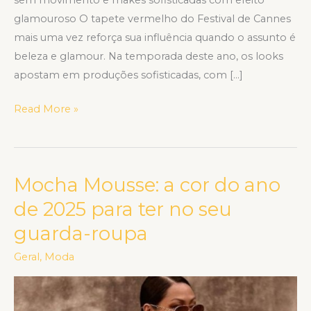
glamouroso O tapete vermelho do Festival de Cannes
mais uma vez reforça sua influência quando o assunto é
beleza e glamour. Na temporada deste ano, os looks
apostam em produções sofisticadas, com […]
Read More »
Mocha Mousse: a cor do ano
Mocha
Mousse:
de 2025 para ter no seu
a
guarda-roupa
cor
do
Geral
,
Moda
ano
de