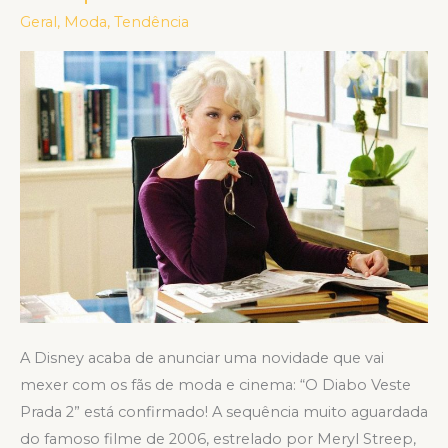
Veste
Geral
,
Moda
,
Tendência
Prada
2:
o
que
está
por
vir?
A Disney acaba de anunciar uma novidade que vai
mexer com os fãs de moda e cinema: “O Diabo Veste
Prada 2” está confirmado! A sequência muito aguardada
do famoso filme de 2006, estrelado por Meryl Streep,