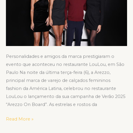
do
Verão
Arezzo
2025
Personalidades e amigos da marca prestigiaram o
evento que aconteceu no restaurante LouLou, em São
Paulo Na noite da última terça-feira (6), a Arezzo,
principal marca de varejo de calçados femininos
fashion da América Latina, celebrou no restaurante
LouLou o lançamento da sua campanha de Verão 2025
“Arezzo On Board”. As estrelas e rostos da
Read More »