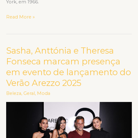
York, em 1966.
Read More »
Sasha, Anttónia e Theresa
Sasha,
Anttónia
Fonseca marcam presença
e
em evento de lançamento do
Theresa
Verão Arezzo 2025
Fonseca
marcam
Beleza
,
Geral
,
Moda
presença
em
evento
de
lançamento