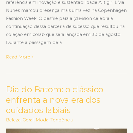
referência em inovação e sustentabilidade A it girl Lívia
Nunes marcou presença mais uma vez na Copenhagen
Fashion Week. O desfile para a (di)vision celebra a
continuação dessa parceria de sucesso que resultou na
coleção em colab que será lançada em 30 de agosto
Durante a passagem pela
Read More »
Dia do Batom: o clássico
Dia
do
enfrenta a nova era dos
Batom:
cuidados labiais
o
clássico
Beleza
,
Geral
,
Moda
,
Tendência
enfrenta