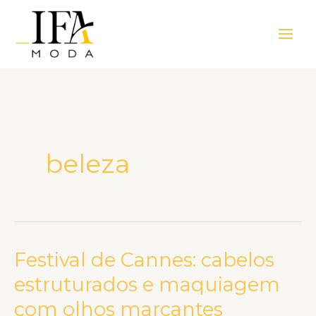
Ir
Main
para
Men
o
conteúdo
beleza
Festival de Cannes: cabelos
Festival
de
estruturados e maquiagem
Cannes:
com olhos marcantes
cabelos