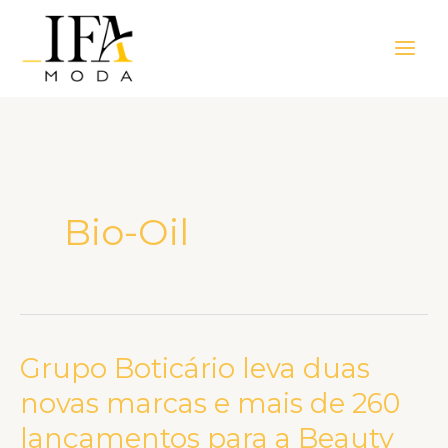
Ir
Main
para
Men
o
conteúdo
Bio-Oil
Grupo Boticário leva duas
Grupo
Boticário
novas marcas e mais de 260
leva
lançamentos para a Beauty
duas