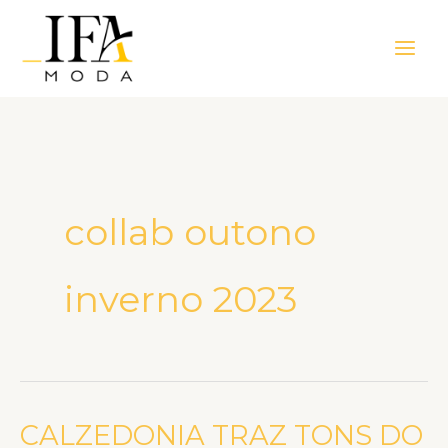
Ir
Main
para
Men
o
conteúdo
collab outono
inverno 2023
CALZEDONIA TRAZ TONS DO
CALZEDONIA