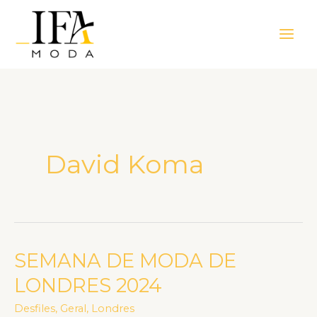
Ir
Main
para
Men
o
conteúdo
David Koma
SEMANA DE MODA DE
SEMANA
DE
LONDRES 2024
MODA
Desfiles
,
Geral
,
Londres
DE