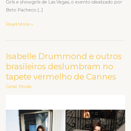
Girls e showgirls de Las Vegas, o evento idealizado por
Beto Pacheco […]
Read More »
Isabelle Drummond e outros
Isabelle
Drummond
brasileiros deslumbram no
e
tapete vermelho de Cannes
outros
brasileiros
Geral
,
Moda
deslumbram
no
tapete
vermelho
de