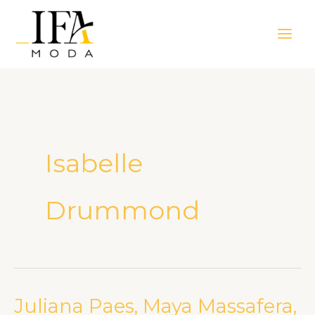
Ir
Main
para
Men
o
conteúdo
Isabelle
Drummond
Juliana Paes, Maya Massafera,
Juliana