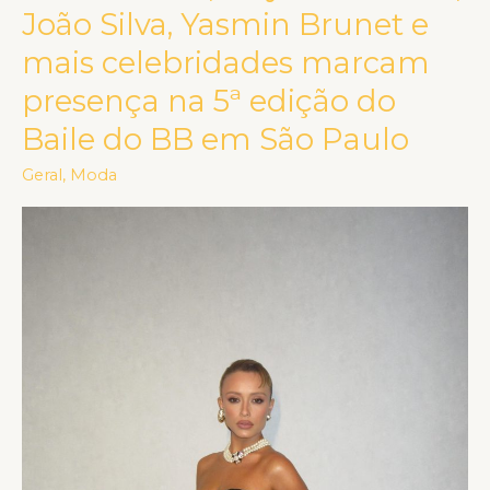
Paes,
João Silva, Yasmin Brunet e
Maya
mais celebridades marcam
Massafera,
presença na 5ª edição do
João
Silva,
Baile do BB em São Paulo
Yasmin
Geral
,
Moda
Brunet
e
mais
celebridades
marcam
presença
na
5ª
edição
do
Baile